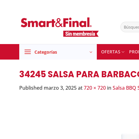
Skip
to
content
Buscar
por:
OFERTAS
PRO
Categorías
34245 SALSA PARA BARBACO
Published
marzo 3, 2025
at
720 × 720
in
Salsa BBQ 