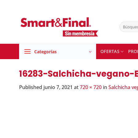
Skip
to
content
Buscar
por:
OFERTAS
PRO
Categorías
16283-Salchicha-vegano-
Published
junio 7, 2021
at
720 × 720
in
Salchicha v