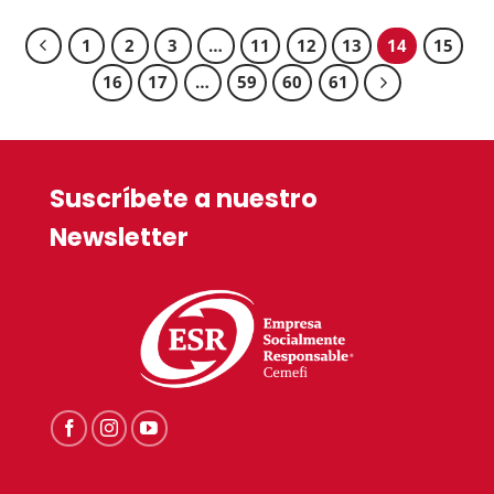
1
2
3
…
11
12
13
14
15
16
17
…
59
60
61
Suscríbete a nuestro
Newsletter