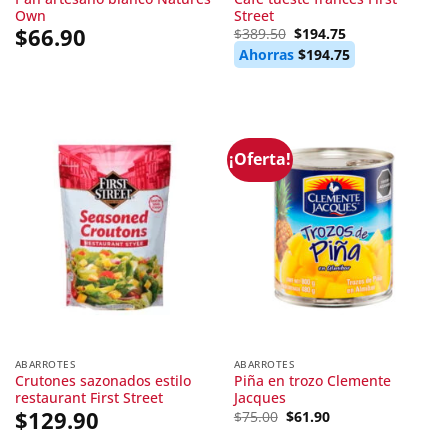
Own
Street
$
66.90
Original
Current
$
389.50
$
194.75
price
price
Ahorras
$
194.75
was:
is:
$389.50.
$194.75.
¡Oferta!
ABARROTES
ABARROTES
Crutones sazonados estilo
Piña en trozo Clemente
restaurant First Street
Jacques
$
129.90
Original
Current
$
75.00
$
61.90
price
price
was:
is: