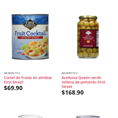
$75.00.
$61.90.
ABARROTES
ABARROTES
Coctel de frutas en almíbar
Aceituna Queen verde
First Street
rellena de pimiento First
Street
$
69.90
$
168.90