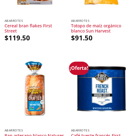
ABARROTES
ABARROTES
Cereal bran flakes First
Totopo de maíz orgánico
Street
blanco Sun Harvest
$
119.50
$
91.50
¡Oferta!
ABARROTES
ABARROTES
Pan artesano blanco Natures
Café tueste francés First