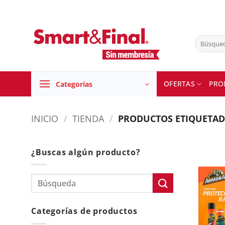
Skip
to
content
Buscar
por:
OFERTAS
PRO
Categorías
INICIO
/
TIENDA
/
PRODUCTOS ETIQUETAD
¿Buscas algún producto?
Categorías de productos