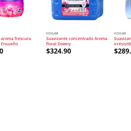
HOGAR
HOGAR
 aroma frescura
Suavizante concentrado Aroma
Suavizan
l Ensueño
floral Downy
irresisti
0
$
324.90
$
289