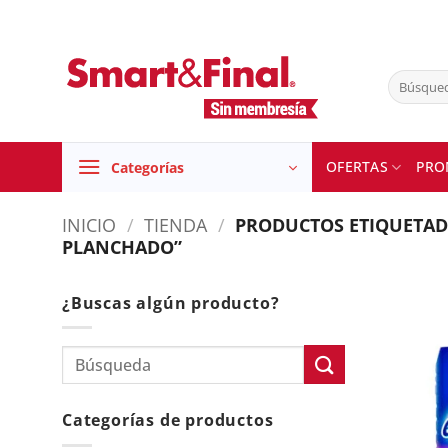
Skip
to
content
Buscar
por:
OFERTAS
PRO
Categorías
INICIO
/
TIENDA
/
PRODUCTOS ETIQUETADO
PLANCHADO”
¿Buscas algún producto?
Categorías de productos