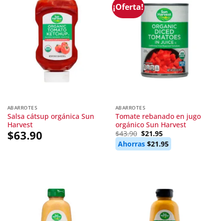
¡Oferta!
ABARROTES
ABARROTES
Salsa cátsup orgánica Sun
Tomate rebanado en jugo
Harvest
orgánico Sun Harvest
$
63.90
Original
Current
$
43.90
$
21.95
price
price
Ahorras
$
21.95
was:
is:
$43.90.
$21.95.