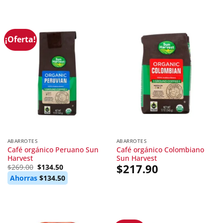
¡Oferta!
ABARROTES
ABARROTES
Café orgánico Peruano Sun
Café orgánico Colombiano
Harvest
Sun Harvest
Original
Current
$
217.90
$
269.00
$
134.50
price
price
Ahorras
$
134.50
was:
is:
$269.00.
$134.50.