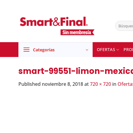
Skip
to
content
Buscar
por:
OFERTAS
PRO
Categorías
smart-99551-limon-mexic
Published
noviembre 8, 2018
at
720 × 720
in
Oferta