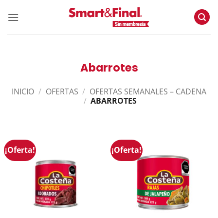
Skip
to
content
Abarrotes
INICIO
/
OFERTAS
/
OFERTAS SEMANALES – CADENA
/
ABARROTES
¡Oferta!
¡Oferta!