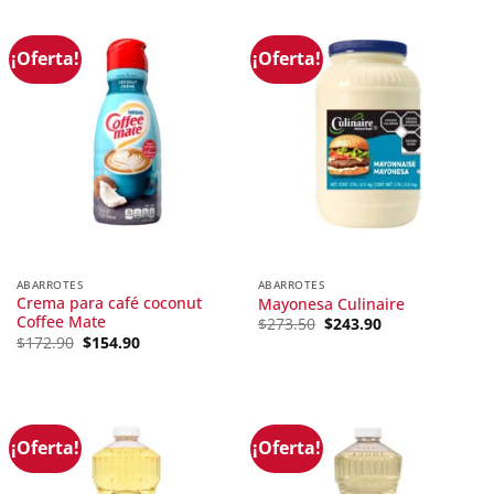
¡Oferta!
¡Oferta!
ABARROTES
ABARROTES
Crema para café coconut
Mayonesa Culinaire
Coffee Mate
Original
Current
$
273.50
$
243.90
price
price
Original
Current
$
172.90
$
154.90
was:
is:
price
price
$273.50.
$243.90.
was:
is:
$172.90.
$154.90.
¡Oferta!
¡Oferta!