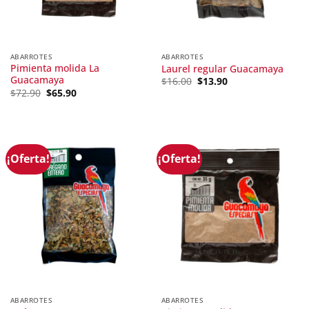
ABARROTES
ABARROTES
Pimienta molida La
Laurel regular Guacamaya
Guacamaya
Original
Current
$
16.00
$
13.90
price
price
Original
Current
$
72.90
$
65.90
was:
is:
price
price
$16.00.
$13.90.
was:
is:
$72.90.
$65.90.
¡Oferta!
¡Oferta!
ABARROTES
ABARROTES