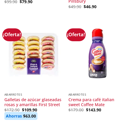
Pillsbury
Original
Current
$
99.90
$
79.90
price
price
Original
Current
$
49.90
$
46.90
was:
is:
price
price
$99.90.
$79.90.
was:
is:
$49.90.
$46.90.
¡Oferta!
¡Oferta!
ABARROTES
ABARROTES
Galletas de azúcar glaseadas
Crema para café italian
rosas y amarillas First Street
sweet Coffee Mate
Original
Current
Original
Current
$
172.90
$
109.90
$
179.00
$
143.90
price
price
price
price
Ahorras
$
63.00
was:
is:
was:
is:
$172.90.
$109.90.
$179.00.
$143.90.