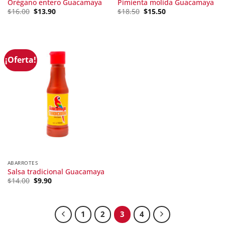
Orégano entero Guacamaya
Pimienta molida Guacamaya
Original
Current
Original
Current
$
16.00
$
13.90
$
18.50
$
15.50
price
price
price
price
was:
is:
was:
is:
$16.00.
$13.90.
$18.50.
$15.50.
¡Oferta!
ABARROTES
Salsa tradicional Guacamaya
Original
Current
$
14.00
$
9.90
price
price
was:
is:
$14.00.
$9.90.
1
2
3
4