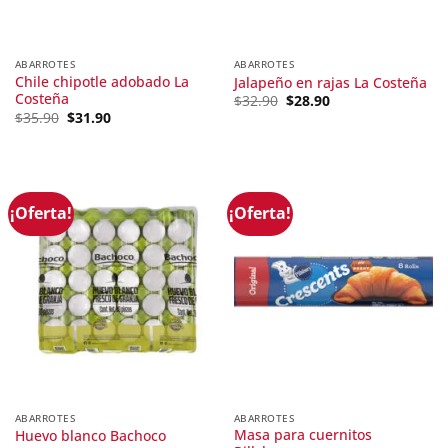
ABARROTES
ABARROTES
Chile chipotle adobado La
Jalapeño en rajas La Costeña
Costeña
Original
Current
$
32.90
$
28.90
price
price
Original
Current
$
35.90
$
31.90
was:
is:
price
price
$32.90.
$28.90.
was:
is:
$35.90.
$31.90.
¡Oferta!
¡Oferta!
ABARROTES
ABARROTES
Masa para cuernitos
Huevo blanco Bachoco