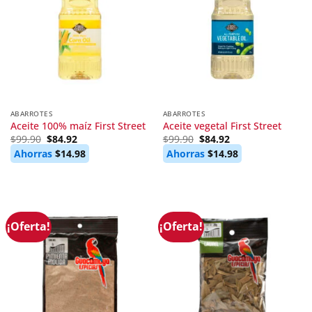
ABARROTES
ABARROTES
Aceite 100% maíz First Street
Aceite vegetal First Street
Original
Current
Original
Current
$
99.90
$
84.92
$
99.90
$
84.92
price
price
price
price
Ahorras
$
14.98
Ahorras
$
14.98
was:
is:
was:
is:
$99.90.
$84.92.
$99.90.
$84.92.
¡Oferta!
¡Oferta!