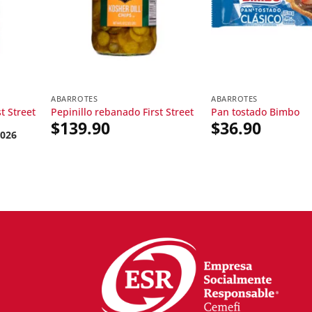
ABARROTES
ABARROTES
t Street
Pepinillo rebanado First Street
Pan tostado Bimbo
$
139.90
$
36.90
2026