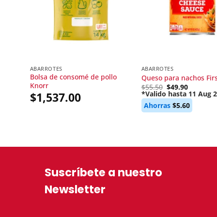
ABARROTES
ABARROTES
Bolsa de consomé de pollo
Queso para nachos Firs
Knorr
Original
$
55.50
$
49.90
price
*Valido hasta 11 Aug 
$
1,537.00
Current
was:
Ahorras
$
5.60
price
$55.50.
is:
$49.90.
Suscríbete a nuestro
Newsletter