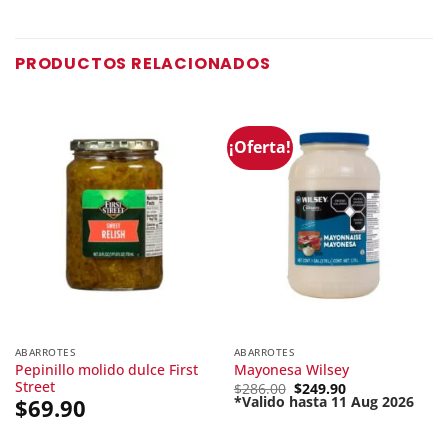
PRODUCTOS RELACIONADOS
¡Oferta!
ABARROTES
ABARROTES
Pepinillo molido dulce First
Mayonesa Wilsey
Street
Original
$
286.00
$
249.90
price
*Valido hasta 11 Aug 2026
$
69.90
Current
was:
price
$286.00.
is: