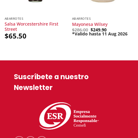
ABARROTES
ABARROTES
Salsa Worcestershire First
Mayonesa Wilsey
Street
Original
$
286.00
$
249.90
price
*Valido hasta 11 Aug 2026
$
65.50
Current
was:
price
$286.00.
is:
$249.90.
Suscríbete a nuestro
Newsletter