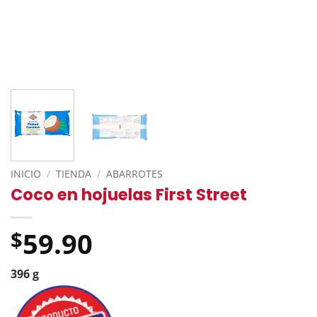
INICIO
/
TIENDA
/
ABARROTES
Coco en hojuelas First Street
59.90
$
396 g