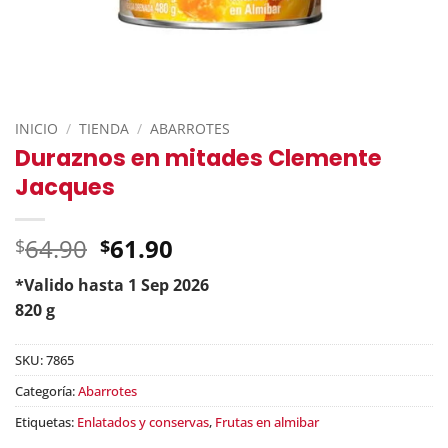
INICIO
/
TIENDA
/
ABARROTES
Duraznos en mitades Clemente
Jacques
Original
64.90
61.90
$
$
price
*Valido hasta 1 Sep 2026
was:
Current
820 g
$64.90.
price
is:
SKU:
7865
$61.90.
Categoría:
Abarrotes
Etiquetas:
Enlatados y conservas
,
Frutas en almibar