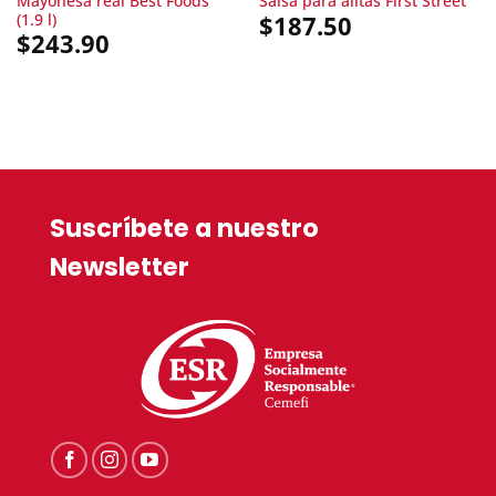
Mayonesa real Best Foods
Salsa para alitas First Street
(1.9 l)
$
187.50
$
243.90
Suscríbete a nuestro
Newsletter