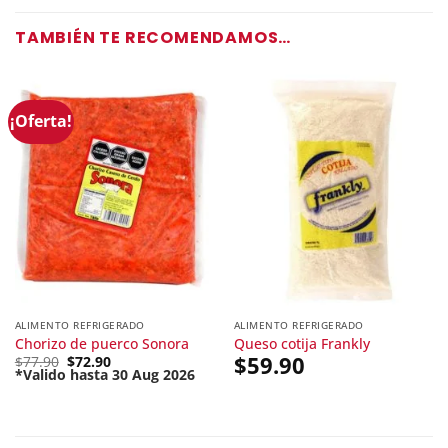
TAMBIÉN TE RECOMENDAMOS…
¡Oferta!
ALIMENTO REFRIGERADO
ALIMENTO REFRIGERADO
Chorizo de puerco Sonora
Queso cotija Frankly
Original
$
59.90
$
77.90
$
72.90
price
*Valido hasta 30 Aug 2026
Current
was:
price
$77.90.
is:
$72.90.