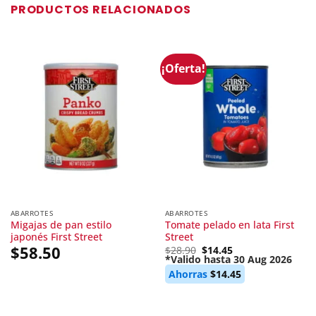
PRODUCTOS RELACIONADOS
¡Oferta!
ABARROTES
ABARROTES
Migajas de pan estilo
Tomate pelado en lata First
japonés First Street
Street
$
58.50
Original
$
28.90
$
14.45
price
*Valido hasta 30 Aug 2026
Current
was:
Ahorras
$
14.45
price
$28.90.
is:
$14.45.