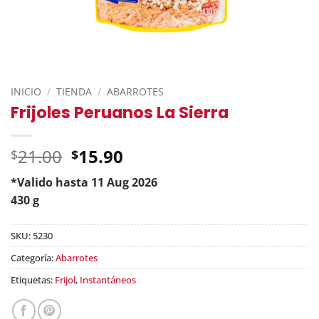
INICIO
/
TIENDA
/
ABARROTES
Frijoles Peruanos La Sierra
Original
21.00
15.90
$
$
price
*Valido hasta 11 Aug 2026
was:
Current
430 g
$21.00.
price
is:
SKU:
5230
$15.90.
Categoría:
Abarrotes
Etiquetas:
Frijol
,
Instantáneos