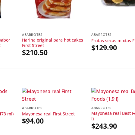
ABARROTES
ABARROTES
sabor
Harina original para hot cakes
Frutas secas mixtas Fi
t
First Street
$
129.90
$
210.50
ABARROTES
ABARROTES
Mayonesa real Best F
473 ml)
Mayonesa real First Street
l)
$
94.00
$
243.90