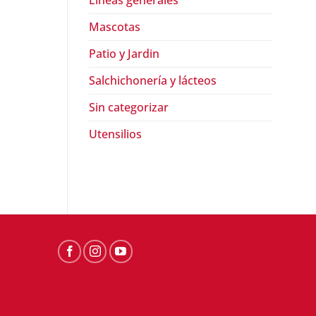
Lineas generales
Mascotas
Patio y Jardin
Salchichonería y lácteos
ABARROTES
ABARROTES
Sin categorizar
Crutones sazonados estilo
Salsa Worcestershir
Casero o Restaurant First
Street
Utensilios
$
65.50
Street
$
129.90