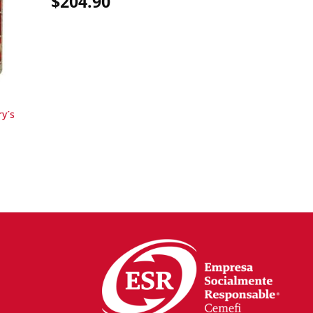
$
204.90
ry´s