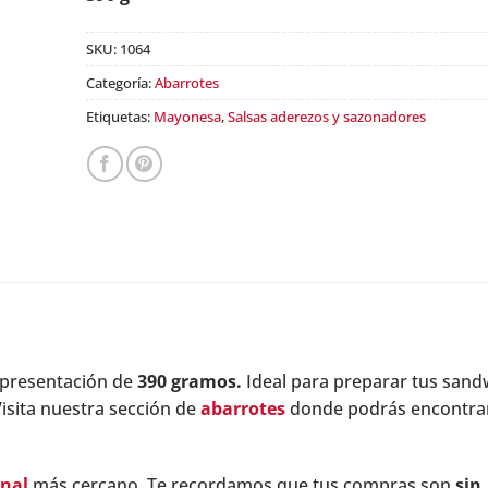
$57.90.
price
is:
SKU:
1064
$51.90.
Categoría:
Abarrotes
Etiquetas:
Mayonesa
,
Salsas aderezos y sazonadores
presentación de
390 gramos.
Ideal para preparar tus sand
isita nuestra sección de
abarrotes
donde podrás encontra
inal
más cercano. Te recordamos que tus compras son
sin