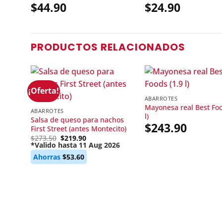
$
44.90
$
24.90
PRODUCTOS RELACIONADOS
¡Oferta!
ABARROTES
Mayonesa real Best Foo
ABARROTES
l)
Salsa de queso para nachos
$
243.90
First Street (antes Montecito)
Original
$
273.50
$
219.90
price
*Valido hasta 11 Aug 2026
Current
was:
Ahorras
$
53.60
price
$273.50.
is:
$219.90.