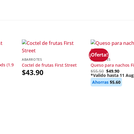
¡Oferta!
ABARROTES
ABARROTES
ds (1.9
Coctel de frutas First Street
Queso para nachos Fir
$
43.90
Original
$
55.50
$
49.90
price
*Valido hasta 11 Aug
Current
was:
Ahorras
$
5.60
price
$55.50.
is:
$49.90.