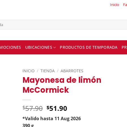
Inicio
Fa
MOCIONES
UBICACIONES
PRODUCTOS DE TEMPORADA
PR
INICIO
/
TIENDA
/
ABARROTES
Mayonesa de limón
McCormick
Original
57.90
51.90
$
$
price
*Valido hasta 11 Aug 2026
was:
Current
390 g