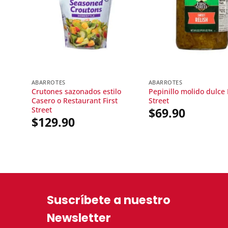
ABARROTES
ABARROTES
Crutones sazonados estilo
Pepinillo molido dulce 
Casero o Restaurant First
Street
$
69.90
Street
$
129.90
Suscríbete a nuestro
Newsletter