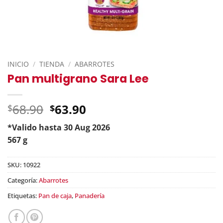
INICIO
/
TIENDA
/
ABARROTES
Pan multigrano Sara Lee
Original
68.90
63.90
$
$
price
*Valido hasta 30 Aug 2026
was:
Current
567 g
$68.90.
price
is:
SKU:
10922
$63.90.
Categoría:
Abarrotes
Etiquetas:
Pan de caja
,
Panadería