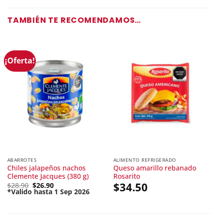
TAMBIÉN TE RECOMENDAMOS…
¡Oferta!
ABARROTES
ALIMENTO REFRIGERADO
Chiles jalapeños nachos
Queso amarillo rebanado
Clemente Jacques (380 g)
Rosarito
Original
$
34.50
$
28.90
$
26.90
price
*Valido hasta 1 Sep 2026
Current
was:
price
$28.90.
is:
$26.90.