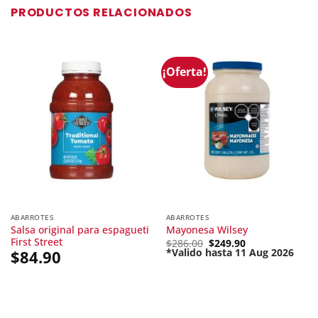
PRODUCTOS RELACIONADOS
¡Oferta!
ABARROTES
ABARROTES
Salsa original para espagueti
Mayonesa Wilsey
First Street
Original
$
286.00
$
249.90
price
*Valido hasta 11 Aug 2026
$
84.90
Current
was:
price
$286.00.
is:
$249.90.