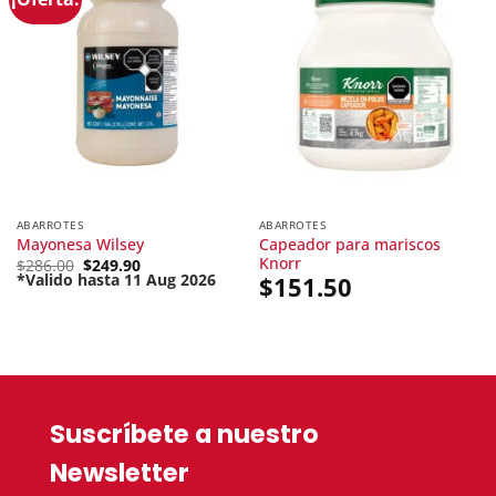
ABARROTES
ABARROTES
Capeador para mariscos
Mayonesa Wilsey
Knorr
Original
$
286.00
$
249.90
price
*Valido hasta 11 Aug 2026
$
151.50
Current
was:
price
$286.00.
is:
$249.90.
Suscríbete a nuestro
Newsletter