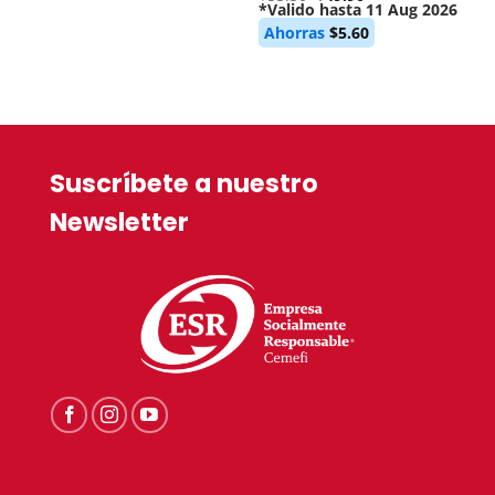
price
*Valido hasta 11 Aug 2026
Current
was:
Ahorras
$
5.60
price
$55.50.
is:
$49.90.
Suscríbete a nuestro
Newsletter