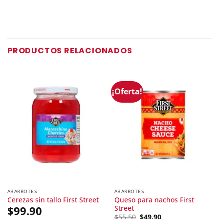
PRODUCTOS RELACIONADOS
¡Oferta!
ABARROTES
ABARROTES
Queso para nachos First
Cerezas sin tallo First Street
Street
$
99.90
Original
$
55.50
$
49.90