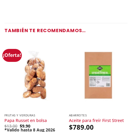
TAMBIÉN TE RECOMENDAMOS…
¡Oferta!
FRUTAS Y VERDURAS
ABARROTES
Papa Russet en bolsa
Aceite para freír First Street
Original
$
789.00
$
13.00
$
9.90
price
*Valido hasta 8 Aug 2026