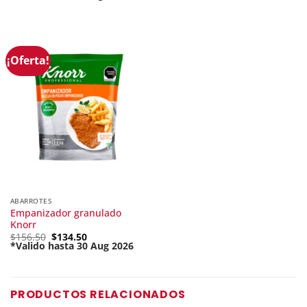
Current
was:
price
$13.00.
is:
$9.90.
¡Oferta!
ABARROTES
Empanizador granulado
Knorr
Original
$
156.50
$
134.50
price
*Valido hasta 30 Aug 2026
Current
was:
price
$156.50.
is:
$134.50.
PRODUCTOS RELACIONADOS