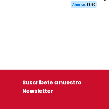
Current
was:
Ahorras
$
5.60
price
$55.50.
is:
$49.90.
Suscríbete a nuestro
Newsletter