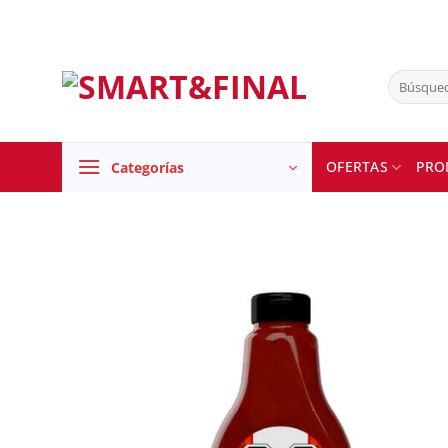
Skip
to
content
Buscar
por:
OFERTAS
PRO
Categorías