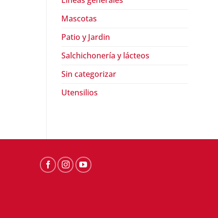
Lineas generales
Mascotas
Patio y Jardin
Salchichonería y lácteos
ABARROTES
ABARROTES
Sin categorizar
Mayonesa real Best Foods (1.9
Mayonesa Best Food
l)
$
84.90
Utensilios
$
243.90