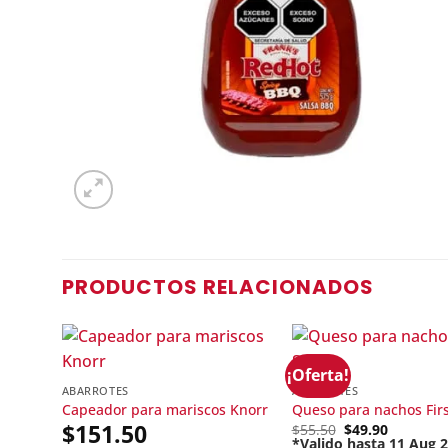
PRODUCTOS RELACIONADOS
¡Oferta!
ABARROTES
ABARROTES
Capeador para mariscos Knorr
Queso para nachos Firs
$
151.50
Original
$
55.50
$
49.90
price
*Valido hasta 11 Aug 