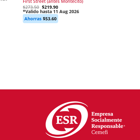
First Street (antes Montecito)
Original
$
273.50
$
219.90
price
*Valido hasta 11 Aug 2026
Current
was:
Ahorras
$
53.60
price
$273.50.
is:
$219.90.