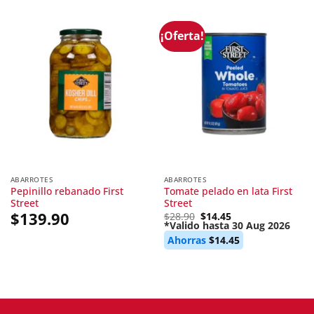
¡Oferta!
ABARROTES
ABARROTES
Pepinillo rebanado First
Tomate pelado en lata First
Street
Street
$
139.90
Original
$
28.90
$
14.45
price
*Valido hasta 30 Aug 2026
Current
was:
Ahorras
$
14.45
price
$28.90.
is:
$14.45.