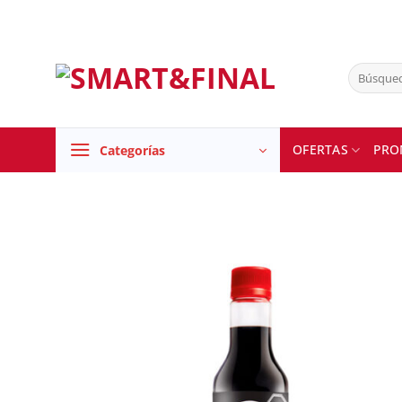
Skip
to
content
Buscar
por:
OFERTAS
PRO
Categorías