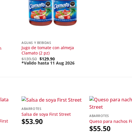
AGUAS Y BEBIDAS
Jugo de tomate con almeja
n
Clamato (2 pz)
Original
$
139.50
$
129.90
price
*Valido hasta 11 Aug 2026
Current
was:
price
$139.50.
is:
$129.90.
ABARROTES
Salsa de soya First Street
ABARROTES
$
53.90
irst
Queso para nachos Fir
$
55.50