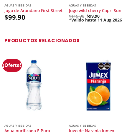
AGUAS Y BEBIDAS
AGUAS Y BEBIDAS
Jugo de Arándano First Street
Jugo wild cherry Capri Sun
$
99.90
Original
$
119.90
$
99.90
price
*Valido hasta 11 Aug 2026
Current
was:
price
$119.90.
is:
$99.90.
PRODUCTOS RELACIONADOS
¡Oferta!
AGUAS Y BEBIDAS
AGUAS Y BEBIDAS
Agua purificada E Pura
Jugo de Naranja Jumex