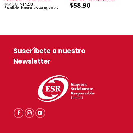
Original
$
58.90
$
14.90
$
11.90
price
*Valido hasta 25 Aug 2026
Current
was:
price
$14.90.
is:
$11.90.
Suscríbete a nuestro
Newsletter