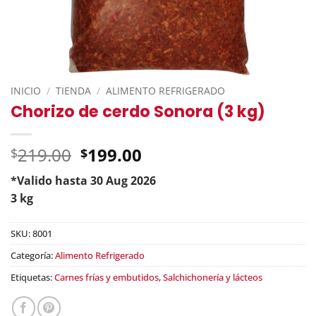
INICIO
/
TIENDA
/
ALIMENTO REFRIGERADO
Chorizo de cerdo Sonora (3 kg)
Original
219.00
199.00
$
$
price
*Valido hasta 30 Aug 2026
was:
Current
3 kg
$219.00.
price
is:
SKU:
8001
$199.00.
Categoría:
Alimento Refrigerado
Etiquetas:
Carnes frías y embutidos
,
Salchichonería y lácteos