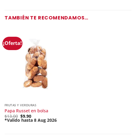
TAMBIÉN TE RECOMENDAMOS…
¡Oferta!
FRUTAS Y VERDURAS
Papa Russet en bolsa
Original
$
13.00
$
9.90
price
*Valido hasta 8 Aug 2026
Current
was:
price
$13.00.
is:
$9.90.