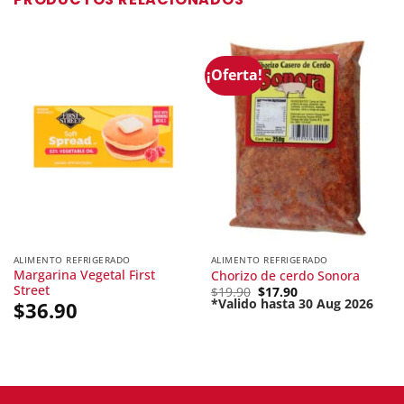
¡Oferta!
ALIMENTO REFRIGERADO
ALIMENTO REFRIGERADO
Margarina Vegetal First
Chorizo de cerdo Sonora
Street
Original
$
19.90
$
17.90
price
*Valido hasta 30 Aug 2026
$
36.90
Current
was:
price
$19.90.
is:
$17.90.