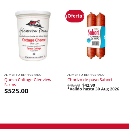
¡Oferta!
ALIMENTO REFRIGERADO
ALIMENTO REFRIGERADO
Queso Cottage Glenview
Chorizo de pavo Sabori
Farms
Original
$
46.90
$
42.90
price
*Valido hasta 30 Aug 2026
$
525.00
Current
was:
price
$46.90.
is:
$42.90.