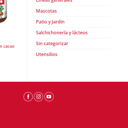
Lineas generales
Mascotas
Patio y Jardin
Salchichonería y lácteos
CONFITERÍAS Y BOTANAS
CONFITERÍAS Y BOTAN
Sin categorizar
n cacao
Dulce de tamarindo 
Botana mix hot Sayab
Tama Roca
$
33.50
Utensilios
$
110.50