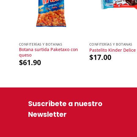
CONFITERÍAS Y BOTANAS
CONFITERÍAS Y BOTANAS
Botana surtida Paketaxo con
Pastelito Kinder Delice
queso
$
17.00
$
61.90
Suscríbete a nuestro
Newsletter