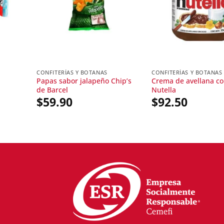
CONFITERÍAS Y BOTANAS
CONFITERÍAS Y BOTANAS
Papas sabor jalapeño Chip’s
Crema de avellana co
de Barcel
Nutella
$
59.90
$
92.50