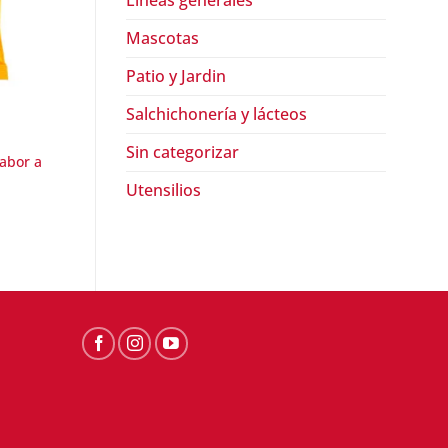
Lineas generales
Mascotas
Patio y Jardin
Salchichonería y lácteos
CONFITERÍAS Y BOTANAS
CONFITERÍAS Y BOTAN
Sin categorizar
abor a
Doritos nacho familiar Sabritas
Botana surtida Pak
(245 g)
mezcladito
Utensilios
$
61.90
$
59.90