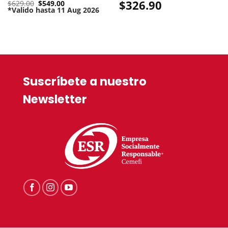
Original
$
326.90
$
629.00
$
549.00
price
*Valido hasta 11 Aug 2026
Current
was:
price
$629.00.
is:
$549.00.
Suscríbete a nuestro
Newsletter