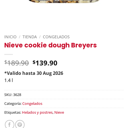
INICIO
/
TIENDA
/
CONGELADOS
Nieve cookie dough Breyers
Original
189.90
139.90
$
$
price
*Valido hasta 30 Aug 2026
was:
Current
1.4 l
$189.90.
price
is:
SKU:
3628
$139.90.
Categoría:
Congelados
Etiquetas:
Helados y postres
,
Nieve