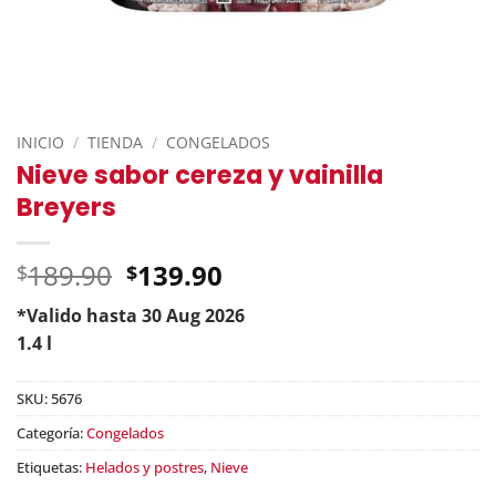
INICIO
/
TIENDA
/
CONGELADOS
Nieve sabor cereza y vainilla
Breyers
Original
189.90
139.90
$
$
price
*Valido hasta 30 Aug 2026
was:
Current
1.4 l
$189.90.
price
is:
SKU:
5676
$139.90.
Categoría:
Congelados
Etiquetas:
Helados y postres
,
Nieve