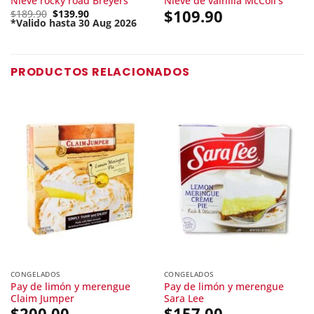
Nieve rocky road Breyers
Nieve de vainilla McColl’s
Original
$
109.90
$
189.90
$
139.90
price
*Valido hasta 30 Aug 2026
Current
was:
price
$189.90.
is:
$139.90.
PRODUCTOS RELACIONADOS
CONGELADOS
CONGELADOS
Pay de limón y merengue
Pay de limón y merengue
Claim Jumper
Sara Lee
$
200.00
$
157.00