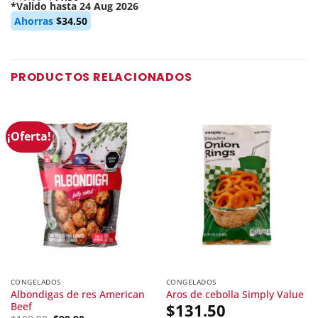
price
*Valido hasta 24 Aug 2026
Current
was:
Ahorras
$
34.50
price
$46.00.
is:
$11.50.
PRODUCTOS RELACIONADOS
¡Oferta!
CONGELADOS
CONGELADOS
Albondigas de res American
Aros de cebolla Simply Value
Beef
$
131.50