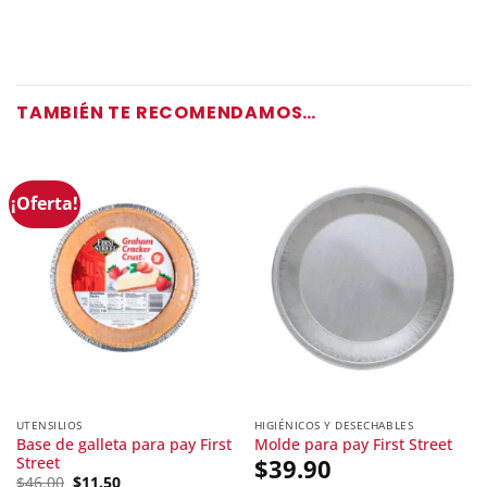
TAMBIÉN TE RECOMENDAMOS…
¡Oferta!
UTENSILIOS
HIGIÉNICOS Y DESECHABLES
Base de galleta para pay First
Molde para pay First Street
Street
$
39.90
Original
$
46.00
$
11.50