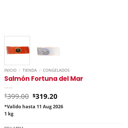
INICIO
/
TIENDA
/
CONGELADOS
Salmón Fortuna del Mar
Original
399.00
319.20
$
$
price
*Valido hasta 11 Aug 2026
was:
Current
1 kg
$399.00.
price
is:
SKU:
14014