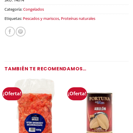
$319.20.
Categoría:
Congelados
Etiquetas:
Pescados y mariscos
,
Proteínas naturales
TAMBIÉN TE RECOMENDAMOS…
¡Oferta!
¡Oferta!