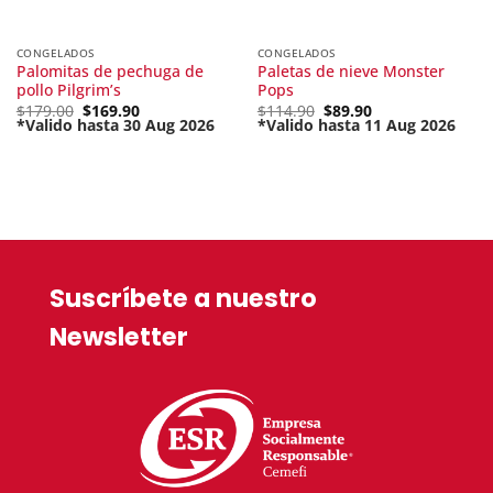
CONGELADOS
CONGELADOS
Palomitas de pechuga de
Paletas de nieve Monster
pollo Pilgrim’s
Pops
Original
Original
$
179.00
$
169.90
$
114.90
$
89.90
price
price
*Valido hasta 30 Aug 2026
*Valido hasta 11 Aug 2026
Current
was:
Current
was:
price
$179.00.
price
$114.90.
is:
is:
$169.90.
$89.90.
Suscríbete a nuestro
Newsletter