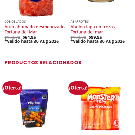
CONGELADOS
ABARROTES
Atún ahumado desmenuzado
Abulón lapa en trozos
Fortuna del Mar
Fortuna del mar
Original
Original
$
129.90
$
64.95
$
199.90
$
99.95
price
price
*Valido hasta 30 Aug 2026
*Valido hasta 30 Aug 2026
Current
was:
Current
was:
price
$129.90.
price
$199.90.
is:
is:
$64.95.
$99.95.
PRODUCTOS RELACIONADOS
¡Oferta!
¡Oferta!