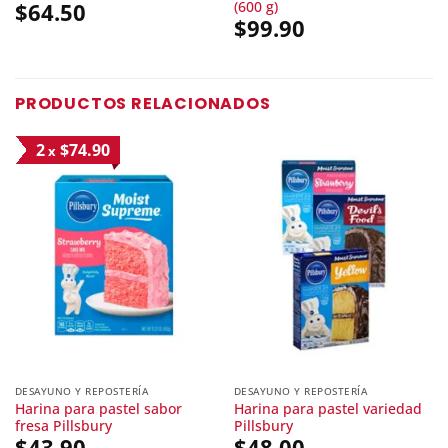
(600 g)
$
64.50
$
99.90
PRODUCTOS RELACIONADOS
2
$74.90
x
DESAYUNO Y REPOSTERÍA
DESAYUNO Y REPOSTERÍA
Harina para pastel sabor
Harina para pastel variedad
fresa Pillsbury
Pillsbury
$
43.90
$
48.00