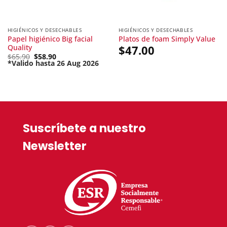
HIGIÉNICOS Y DESECHABLES
HIGIÉNICOS Y DESECHABLES
Papel higiénico Big facial
Platos de foam Simply Value
Quality
$
47.00
Original
$
65.90
$
58.90
price
*Valido hasta 26 Aug 2026
Current
was:
price
$65.90.
is:
$58.90.
Suscríbete a nuestro
Newsletter