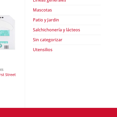
Lineas generales
Mascotas
Patio y Jardin
Salchichonería y lácteos
Sin categorizar
Utensilios
LES
HIGIÉNICOS Y DESECHABLES
HIGIÉNICOS Y DESECHA
Molde de aluminio 
rst Street
Recipiente de foam First Street
First Street
$
41.50
$
22.90