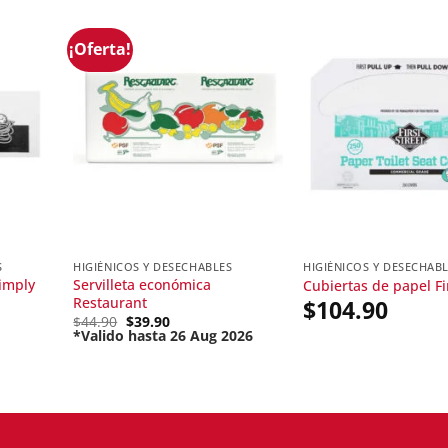
¡Oferta!
S
HIGIÉNICOS Y DESECHABLES
HIGIÉNICOS Y DESECHAB
Simply
Servilleta económica
Cubiertas de papel Fi
Restaurant
$
104.90
Original
$
44.90
$
39.90
price
*Valido hasta 26 Aug 2026
Current
was:
price
$44.90.
is:
$39.90.