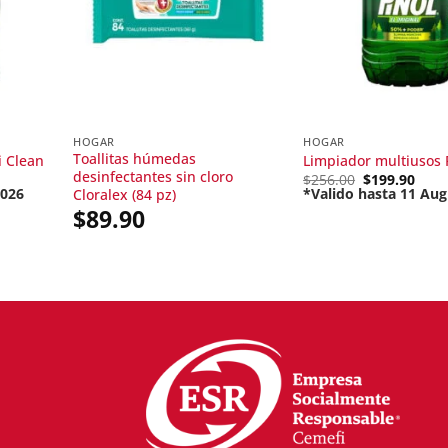
HOGAR
HOGAR
Toallitas húmedas
i Clean
Limpiador multiusos Pi
desinfectantes sin cloro
Original
$
256.00
$
199.90
price
2026
*Valido hasta 11 Aug
Cloralex (84 pz)
Current
was:
$
89.90
price
$256.00.
is:
$199.90.