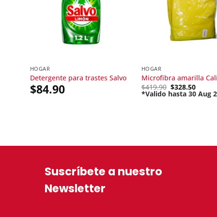
HOGAR
HOGAR
Detergente para trastes Salvo
Microfibra amarilla Cal
$
84.90
Original
$
419.90
$
328.50
price
*Valido hasta 30 Aug 
Current
was:
price
$419.90.
is:
$328.50.
Suscríbete a nuestro
Newsletter