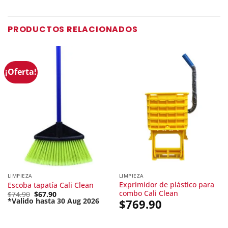
PRODUCTOS RELACIONADOS
¡Oferta!
LIMPIEZA
LIMPIEZA
Exprimidor de plástico para
Escoba tapatía Cali Clean
combo Cali Clean
Original
$
74.90
$
67.90
price
*Valido hasta 30 Aug 2026
$
769.90
Current
was:
price
$74.90.
is:
$67.90.