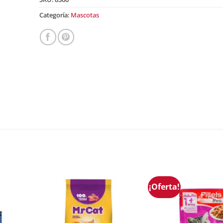
$10.90.
price
Categoría:
Mascotas
is:
$9.00.
¡Oferta!