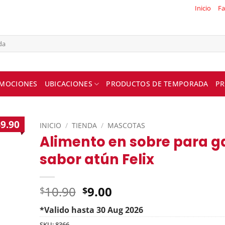
Inicio
Fa
MOCIONES
UBICACIONES
PRODUCTOS DE TEMPORADA
PR
9.90
INICIO
/
TIENDA
/
MASCOTAS
Alimento en sobre para g
sabor atún Felix
Original
10.90
9.00
$
$
price
*Valido hasta 30 Aug 2026
was:
Current
SKU:
8366