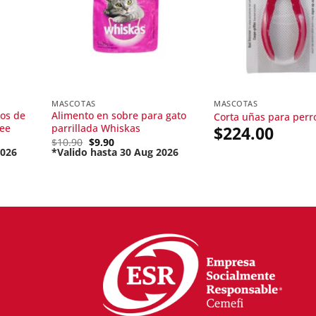
MASCOTAS
MASCOTAS
os de
Alimento en sobre para gato
Corta uñas para perr
ee
parrillada Whiskas
$
224.00
Original
$
10.90
$
9.90
price
2026
*Valido hasta 30 Aug 2026
Current
was:
price
$10.90.
is:
$9.90.