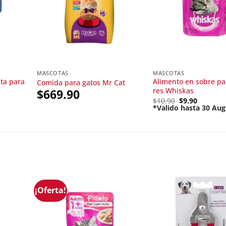
MASCOTAS
MASCOTAS
ta para
Alimento en sobre pa
Comida para gatos Mr Cat
res Whiskas
$
669.90
Original
$
10.90
$
9.90
price
*Valido hasta 30 Aug
Current
was:
price
$10.90.
is:
$9.90.
¡Oferta!