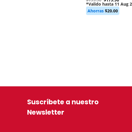
price
*Valido hasta 11 Aug 
Current
was:
Ahorras
$
20.00
price
$199.90.
is:
$179.90.
Suscríbete a nuestro
Newsletter