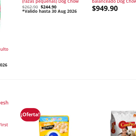
(razas pequeñas) Dog Chow
balanceado Dog Cho
$
949.90
Original
$
262.90
$
244.90
price
*Valido hasta 30 Aug 2026
Current
was:
price
$262.90.
is:
$244.90.
ulto
2026
¡Oferta!
irst