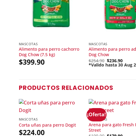
MASCOTAS
MASCOTAS
Alimento para perro cachorro
Alimento para perro ad
Dog Chow (7.5 kg)
Dog Chow
$
399.90
Original
$
254.90
$
236.90
price
*Valido hasta 30 Aug 
Current
was:
price
$254.90.
is:
$236.90.
PRODUCTOS RELACIONADOS
¡Oferta!
MASCOTAS
MASCOTAS
Arena para gato Fresh F
Corta uñas para perro Dogit
Street
$
224.00
Original
$
199.90
$
179.90