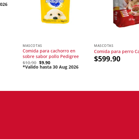
2026
MASCOTAS
MASCOTAS
Comida para cachorro en
Comida para perro C
sobre sabor pollo Pedigree
$
599.90
Original
$
10.90
$
9.90
price
*Valido hasta 30 Aug 2026
Current
was:
price
$10.90.
is:
$9.90.