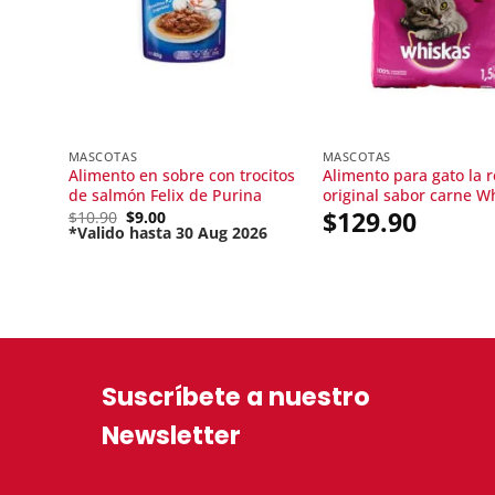
MASCOTAS
MASCOTAS
Alimento en sobre con trocitos
Alimento para gato la r
de salmón Felix de Purina
original sabor carne W
$
129.90
Original
$
10.90
$
9.00
price
*Valido hasta 30 Aug 2026
Current
was:
price
$10.90.
is:
$9.00.
Suscríbete a nuestro
Newsletter