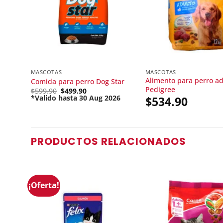
MASCOTAS
MASCOTAS
Alimento para perro ad
Comida para perro Dog Star
Pedigree
Original
$
599.90
$
499.90
price
*Valido hasta 30 Aug 2026
$
534.90
Current
was:
price
$599.90.
is:
$499.90.
PRODUCTOS RELACIONADOS
¡Oferta!