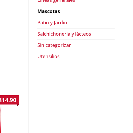
Lineas generales
Mascotas
Patio y Jardin
Salchichonería y lácteos
Sin categorizar
Utensilios
814.90
¡Oferta!
¡Oferta!