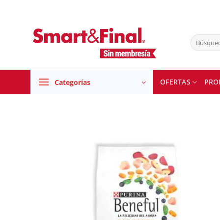
Skip
to
content
Buscar
por:
OFERTAS
PRO
Categorías