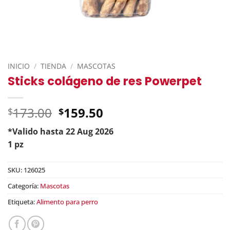
INICIO
/
TIENDA
/
MASCOTAS
Sticks colágeno de res Powerpet
Original
173.00
159.50
$
$
price
*Valido hasta 22 Aug 2026
was:
Current
1 pz
$173.00.
price
is:
SKU:
126025
$159.50.
Categoría:
Mascotas
Etiqueta:
Alimento para perro