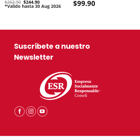
Original
$
99.90
$
262.90
$
244.90
price
*Valido hasta 30 Aug 2026
Current
was:
price
$262.90.
is:
$244.90.
Suscríbete a nuestro
Newsletter