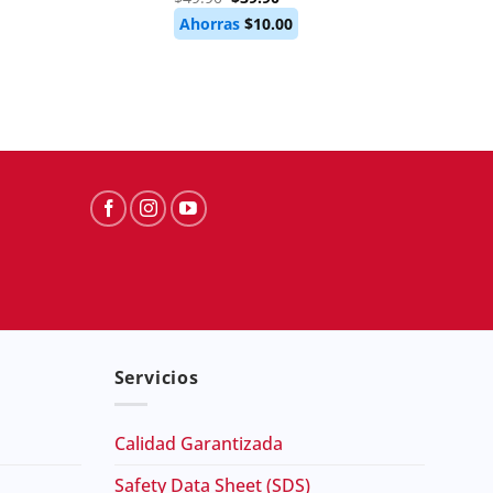
price
price
$
46.0
Ahorras
$
10.00
was:
is:
$49.90.
$39.90.
Servicios
Calidad Garantizada
Safety Data Sheet (SDS)