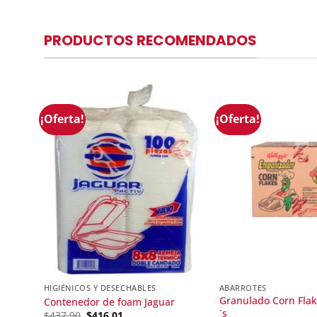
PRODUCTOS RECOMENDADOS
¡Oferta!
¡Oferta!
HIGIÉNICOS Y DESECHABLES
ABARROTES
Granulado Corn Flak
Contenedor de foam Jaguar
´s
Original
Current
$
437.90
$
416.01