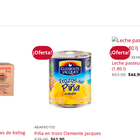
¡Oferta!
¡Oferta!
ALIMENTO REF
Leche pasteu
(1.80 l)
Origi
$
57.90
$
44.9
price
was:
$57.9
ABARROTES
es de Kellog
Piña en trozo Clemente Jacques
Original
Current
$
75.00
$
61.90