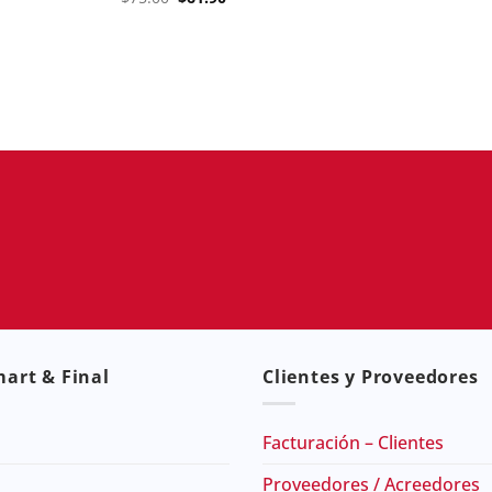
price
price
rent
was:
is:
ce
$75.00.
$61.90.
0.90.
art & Final
Clientes y Proveedores
Facturación – Clientes
Proveedores / Acreedores