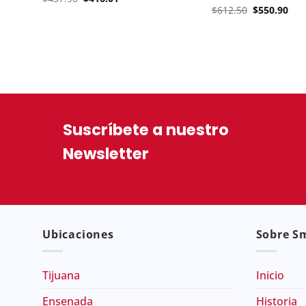
price
price
Original
Cur
$
612.50
$
550.90
was:
is:
price
pri
$437.90.
$416.01.
was:
is:
$612.50.
$55
Suscríbete a nuestro
Newsletter
Ubicaciones
Sobre Sm
Tijuana
Inicio
Ensenada
Historia