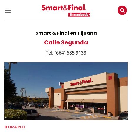
Skip
to
content
Smart & Final en Tijuana
Calle Segunda
Tel. (664) 685 9133
HORARIO