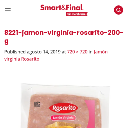
Skip
to
content
8221-jamon-virginia-rosarito-200-
g
Published
agosto 14, 2019
at
720 × 720
in
Jamón
virginia Rosarito