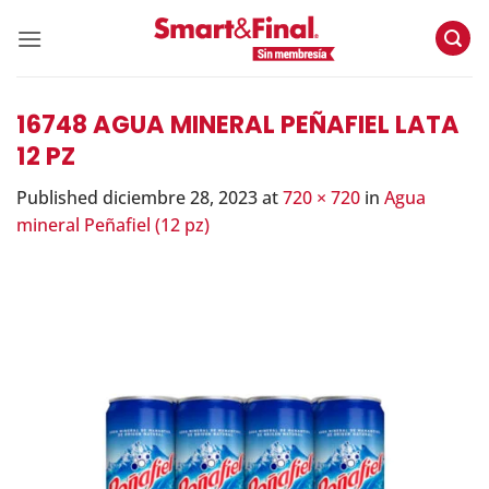
Skip
to
content
16748 AGUA MINERAL PEÑAFIEL LATA
12 PZ
Published
diciembre 28, 2023
at
720 × 720
in
Agua
mineral Peñafiel (12 pz)