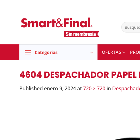
Skip
to
content
Buscar
por:
OFERTAS
PRO
Categorías
4604 DESPACHADOR PAPEL H
Published
enero 9, 2024
at
720 × 720
in
Despachador