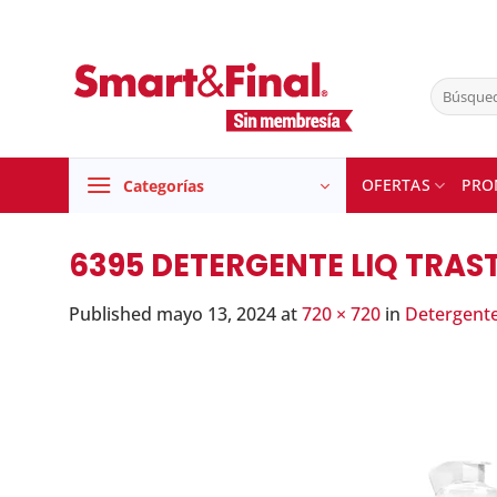
Skip
to
content
Buscar
por:
OFERTAS
PRO
Categorías
6395 DETERGENTE LIQ TRAST
Published
mayo 13, 2024
at
720 × 720
in
Detergente